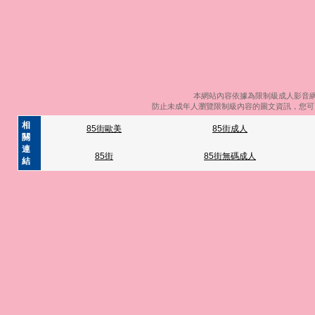
本網站內容依據為限制級成人影音網
防止未成年人瀏覽限制級內容的圖文資訊，您可以
相
85街歐美
85街成人
關
連
85街
85街無碼成人
結